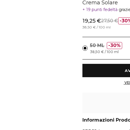
Crema Solare
19 punti fedeltà
grazi
19,25 €
27,50 €
30
38,50 € / 100 ml
50 ML
30%
38,50 € / 100 ml
Informazioni Prod