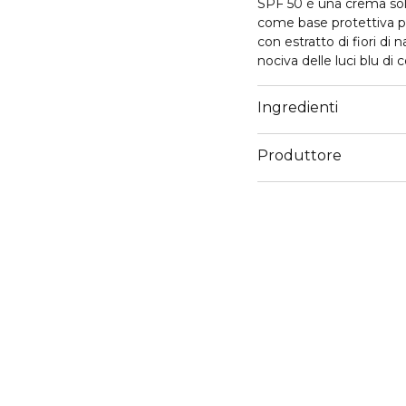
SPF 50 è una crema sola
come base protettiva per 
con estratto di fiori di 
nociva delle luci blu di 
con acqua distillata di eufrasi
rinfrescante e senza pes
Ingredienti
pelli sensibili, miste e
Formula vegana. Dermat
Produttore
Email
support@mulaccosmet