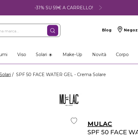
-31% SU 59€ A CARRELLO!
Blog
Negoz
umi
Viso
Solari ☀️
Make-Up
Novità
Corpo
Solari
SPF 50 FACE WATER GEL - Crema Solare
MULAC
SPF 50 FACE W