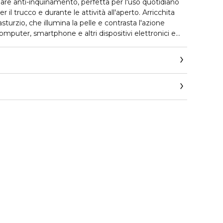
re anti-inquinamento, perfetta per l'uso quotidiano
il trucco e durante le attività all'aperto. Arricchita
nasturzio, che illumina la pelle e contrasta l'azione
computer, smartphone e altri dispositivi elettronici e
a, dall'azione idratante e lenitiva. Ha una texture
o e una formula priva di alcol e oli. Adatto anche alle
 grasse. Specificamente formulato per non ostruire i pori.
ologicamente testato su pelle sensibile.
ics.com