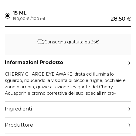
15 ML
28,50 €
190,00 € / 100 ml
Consegna gratuita da 35€
Informazioni Prodotto
CHERRY CHARGE EYE AWAKE idrata ed illumina lo
sguardo, riducendo la visibilità di piccole rughe, occhiaie e
zone d’ombra, grazie all’azione levigante del Cherry-
Aquaporin e cromo correttiva dei suoi speciali micro-
pigmenti illuminanti. Con NO DARK CIRCLE complex ,
riequilibra i ritmi circadiani della pelle del contorno occhi e
Ingredienti
dona sollievo agli occhi stanchi e affaticati dall’uso di
smartphone, computer, ore piccole, stress.
Produttore