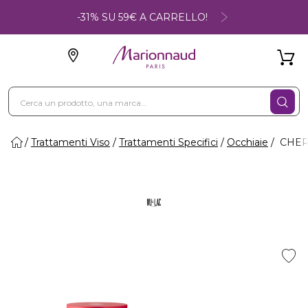
-31% SU 59€ A CARRELLO!
Trattamenti Viso
Trattamenti Specifici
Occhiaie
CHERR