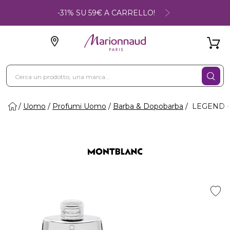
-31% SU 59€ A CARRELLO!
Uomo
Profumi Uomo
Barba & Dopobarba
LEGEND - 