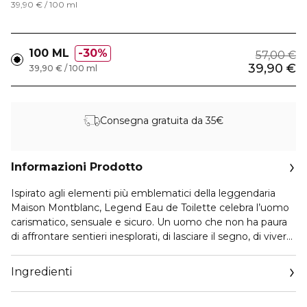
39,90 € / 100 ml
100 ML
30%
57,00 €
39,90 €
39,90 € / 100 ml
Consegna gratuita da 35€
Informazioni Prodotto
Ispirato agli elementi più emblematici della leggendaria
Maison Montblanc, Legend Eau de Toilette celebra l’uomo
carismatico, sensuale e sicuro. Un uomo che non ha paura
di affrontare sentieri inesplorati, di lasciare il segno, di vivere
la propria via con passione per forgiare la propria strada
verso il successo e diventare leggenda.
Ingredienti
Questo fougère senza tempo racchiude in sé il bisogno di
sfida e di successo grazie ad un accordo aromatico di