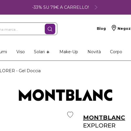
-33% SU 79€ A CARRELLO!
Blog
Negoz
umi
Viso
Solari ☀️
Make-Up
Novità
Corpo
ORER - Gel Doccia
MONTBLANC
EXPLORER