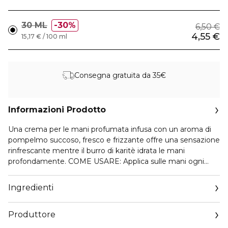
30 ML
30%
6,50 €
4,55 €
15,17 € / 100 ml
Consegna gratuita da 35€
Informazioni Prodotto
Una crema per le mani profumata infusa con un aroma di
pompelmo succoso, fresco e frizzante offre una sensazione
rinfrescante mentre il burro di karitè idrata le mani
profondamente. COME USARE: Applica sulle mani ogni
volta che le senti la sensazione di secchezza.
Ingredienti
Produttore