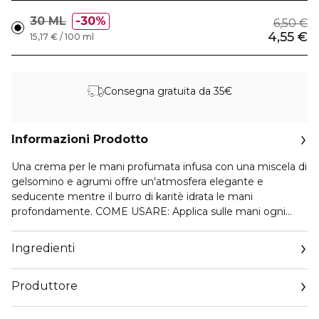
30 ML
30%
6,50 €
4,55 €
15,17 € / 100 ml
Consegna gratuita da 35€
Informazioni Prodotto
Una crema per le mani profumata infusa con una miscela di
gelsomino e agrumi offre un'atmosfera elegante e
seducente mentre il burro di karitè idrata le mani
profondamente. COME USARE: Applica sulle mani ogni
volta che le senti la sensazione di secchezza.
Ingredienti
Produttore
Email