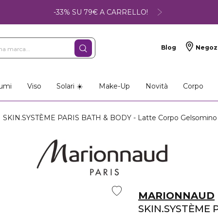
-33% SU 79€ A CARRELLO!
Blog
Negoz
umi
Viso
Solari ☀️
Make-Up
Novità
Corpo
SKIN.SYSTÈME PARIS BATH & BODY - Latte Corpo Gelsomino 
MARIONNAUD
SKIN.SYSTÈME 