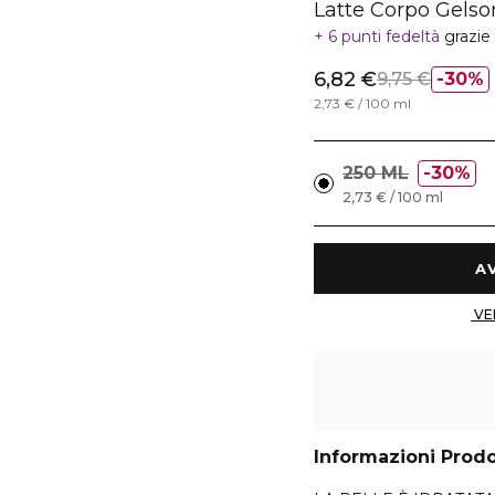
Latte Corpo Gelso
6 punti fedeltà
grazie
6,82 €
9,75 €
30%
2,73 € / 100 ml
250 ML
30%
2,73 € / 100 ml
Informazioni Prod