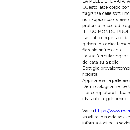
LA PELLE È IDRATATA
Questo latte corpo con b
fragranza dalle sottili 
non appiccicosa si asso
profumo fresco ed elega
IL TUO MONDO PRO
Lasciati conquistare da
gelsomino delicatament
floreale rinfrescante.
La sua formula vegana, 
delicata sulla pelle.
Bottiglia prevalentemen
riciclata.
Applicare sulla pelle asc
Dermatologicamente test
Per completare la tua ro
idratante al gelsomino e
Vai su
https://www.mari
smaltire in modo sosteni
informazioni nella sezio