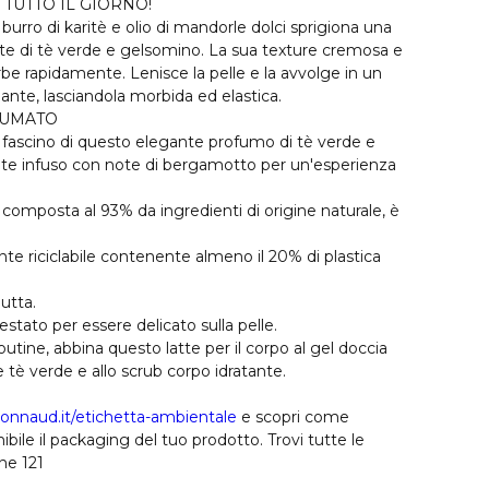
 TUTTO IL GIORNO!
urro di karitè e olio di mandorle dolci sprigiona una
note di tè verde e gelsomino. La sua texture cremosa e
rbe rapidamente. Lenisce la pelle e la avvolge in un
nte, lasciandola morbida ed elastica.
FUMATO
l fascino di questo elegante profumo di tè verde e
e infuso con note di bergamotto per un'esperienza
composta al 93% da ingredienti di origine naturale, è
te riciclabile contenente almeno il 20% di plastica
iutta.
ato per essere delicato sulla pelle.
utine, abbina questo latte per il corpo al gel doccia
 tè verde e allo scrub corpo idratante.
onnaud.it/etichetta-ambientale
e scopri come
bile il packaging del tuo prodotto. Trovi tutte le
ne 121