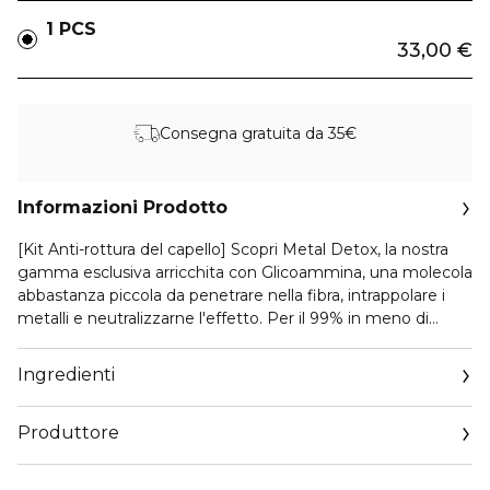
1 PCS
33,00 €
Consegna gratuita da 35€
Informazioni Prodotto
[Kit Anti-rottura del capello] Scopri Metal Detox, la nostra
gamma esclusiva arricchita con Glicoammina, una molecola
abbastanza piccola da penetrare nella fibra, intrappolare i
metalli e neutralizzarne l'effetto. Per il 99% in meno di
rottura del capello.* Routine professionale Metal Detox in 2
step: 1. Shampoo che neutralizza e cattura le particelle di
Ingredienti
metallo. 2. Maschera che avvolge la fibra e idrata.
[SCOPERTA SCIENTIFICA] Lavaggio dopo lavaggio, le
Produttore
particelle metalliche, presenti nell'acqua, come il rame,
possono penetrare nelle fibre dei capelli. Può attaccare
Email
l'integrità della fibra e cambiare colore. Ad alta