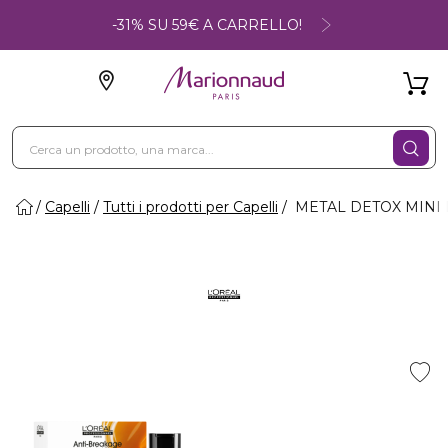
-31% SU 59€ A CARRELLO!
Capelli
Tutti i prodotti per Capelli
METAL DETOX MINI DU