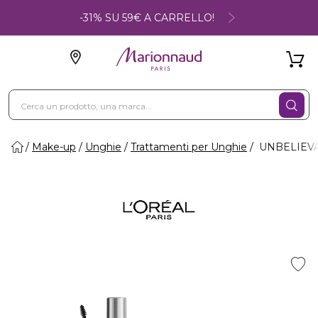
-31% SU 59€ A CARRELLO!
Make-up
Unghie
Trattamenti per Unghie
UNBELIEVAB