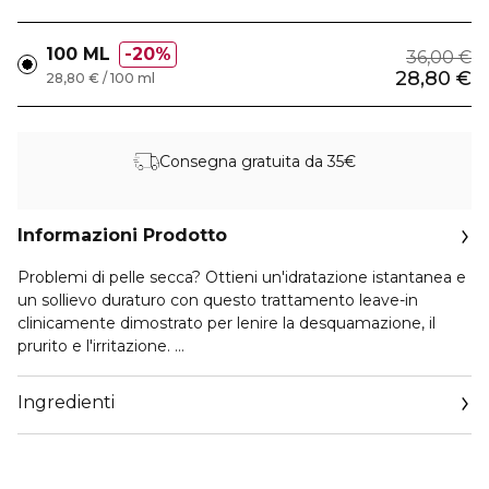
100 ML
20%
36,00 €
28,80 €
28,80 € / 100 ml
Consegna gratuita da 35€
Informazioni Prodotto
Problemi di pelle secca? Ottieni un'idratazione istantanea e
un sollievo duraturo con questo trattamento leave-in
clinicamente dimostrato per lenire la desquamazione, il
prurito e l'irritazione.
Fornisce idratazione sostenuta al cuoio capelluto.
Bilancia il microbiome per un sollievo duraturo, ad
Ingredienti
assorbimento rapido e leggero.