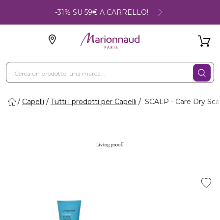
-31% SU 59€ A CARRELLO!
Capelli
Tutti i prodotti per Capelli
SCALP - Care Dry Sca