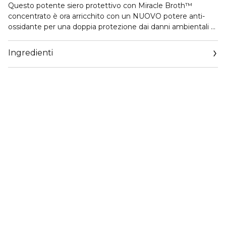
Questo potente siero protettivo con Miracle Broth™
concentrato è ora arricchito con un NUOVO potere anti-
ossidante per una doppia protezione dai danni ambientali e
dai conseguenti primi segni dell’invecchiamento. La pelle
appare rinforzata, equilibrata e visibilmente lenita.
Ingredienti
MODO D'USO
Massaggiare delicatamente sulla pelle, secondo le
esigenze. Seguire con l'applicazione del prodotto idratante
La Mer abituale. È possibile utilizzare il prodotto durante
l'arco della giornata per una sferzata di energia istantanea.