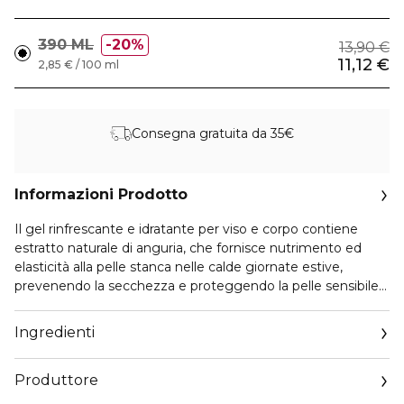
390 ML
20%
13,90 €
11,12 €
2,85 € / 100 ml
Consegna gratuita da 35€
Informazioni Prodotto
Il gel rinfrescante e idratante per viso e corpo contiene
estratto naturale di anguria, che fornisce nutrimento ed
elasticità alla pelle stanca nelle calde giornate estive,
prevenendo la secchezza e proteggendo la pelle sensibile
dalle irritazioni esterne.
Il 95% dell'anguria è costituito da acqua, che contribuisce a
Ingredienti
un’idratazione abbondante della pelle. L'anguria contiene 1,5
volte più licopene (una sostanza che contribuisce al
Produttore
ripristino della pelle danneggiata), rispetto, ad esempio, a un
pomodoro. L'estratto di anguria viene estratto a