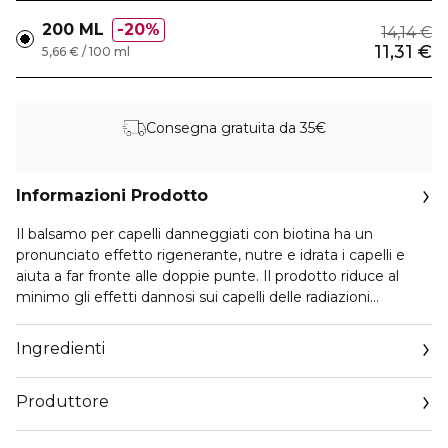
200 ML
20%
14,14 €
11,31 €
5,66 € / 100 ml
Consegna gratuita da 35€
Informazioni Prodotto
Il balsamo per capelli danneggiati con biotina ha un
pronunciato effetto rigenerante, nutre e idrata i capelli e
aiuta a far fronte alle doppie punte. Il prodotto riduce al
minimo gli effetti dannosi sui capelli delle radiazioni
ultraviolette, delle temperature estreme alte e basse, dei
prodotti per lo styling e della colorazione, delle piastre
Ingredienti
liscianti e degli asciugacapelli. Il balsamo impedisce ai
capelli di diventare crespi.
Produttore
La biotina (vitamina B7) aiuta a ripristinare i capelli
danneggiati, rinforza la cuticola, aiuta a combattere la
Email
fragilità e la caduta dei capelli e fornisce protezione dagli