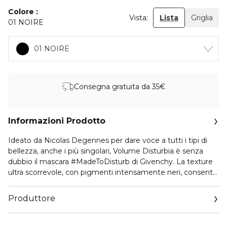
Colore
Vista:
Lista
Griglia
01 NOIRE
01 NOIRE
Consegna gratuita da 35€
Informazioni Prodotto
Ideato da Nicolas Degennes per dare voce a tutti i tipi di
bellezza, anche i più singolari, Volume Disturbia è senza
dubbio il mascara #MadeToDisturb di Givenchy. La texture
ultra scorrevole, con pigmenti intensamente neri, consente
di creare un effetto volume visibile (+ 93% *) fin dalla prima
applicazione e per 24 ore. Curvatura e volume incredibili,
Produttore
modulabili all’infinito, a dismisura! La formula consente di
creare look dal più naturale al più intenso e di ottenere un
Email
volume ultra drammatico, decisamente Disturbia!