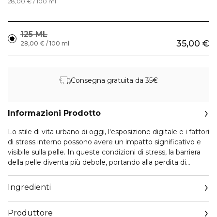
28,00 € / 100 ml
125 ML
35,00 €
28,00 € / 100 ml
Consegna gratuita da 35€
Informazioni Prodotto
Lo stile di vita urbano di oggi, l'esposizione digitale e i fattori
di stress interno possono avere un impatto significativo e
visibile sulla pelle. In queste condizioni di stress, la barriera
della pelle diventa più debole, portando alla perdita di
acqua. La mancanza di umidità, la pelle può sentirsi secca e
disidratata.
Ingredienti
Inizia la tua skincare routine con un detergente viso
Produttore
confortevole che rispetta anche la pelle più sensibile.