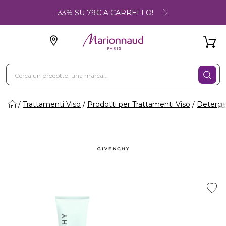
-33% SU 79€ A CARRELLO!
Trattamenti Viso
Prodotti per Trattamenti Viso
Deterge