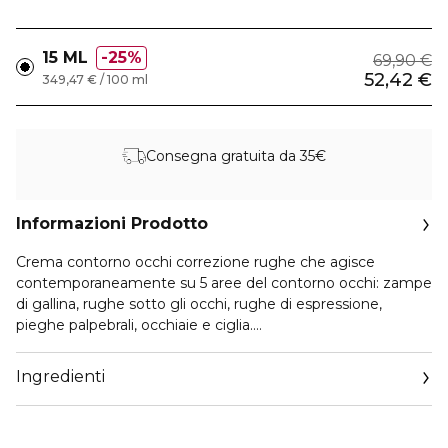
15 ML
25%
69,90 €
52,42 €
349,47 € / 100 ml
Consegna gratuita da 35€
Informazioni Prodotto
Crema contorno occhi correzione rughe che agisce
contemporaneamente su 5 aree del contorno occhi: zampe
di gallina, rughe sotto gli occhi, rughe di espressione,
pieghe palpebrali, occhiaie e ciglia.
L'82% delle donne conferma rughe ridotte del contorno
Ingredienti
occhi già dopo 7 giorni*.
/ Formula ispirata a 5 tecniche di medicina estetica [