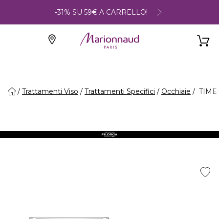
-31% SU 59€ A CARRELLO!
Trattamenti Viso
Trattamenti Specifici
Occhiaie
TIME-F