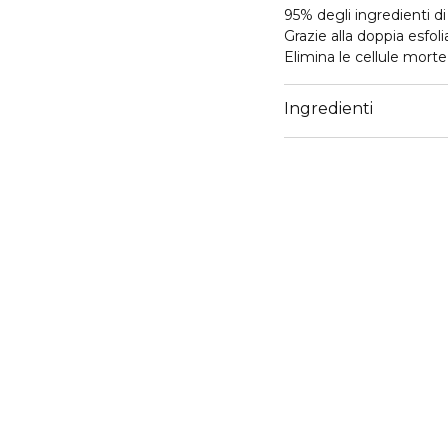
95% degli ingredienti di
Grazie alla doppia esfo
Elimina le cellule morte
Riduce l'aspetto dei por
Elimina visibilmente i pu
Ingredienti
Ringiovanisce l’aspetto 