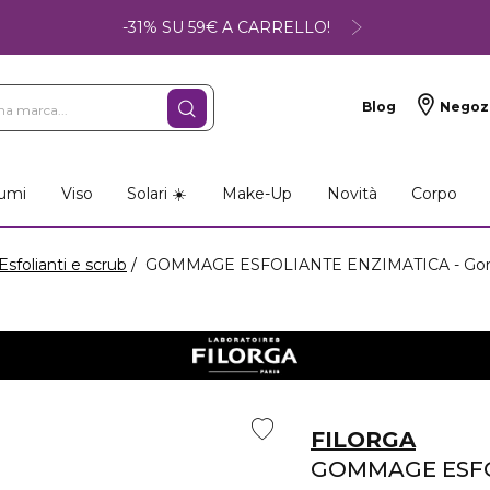
-31% SU 59€ A CARRELLO!
Blog
Negoz
umi
Viso
Solari ☀️
Make-Up
Novità
Corpo
Esfolianti e scrub
GOMMAGE ESFOLIANTE ENZIMATICA - G
FILORGA
GOMMAGE ESFO