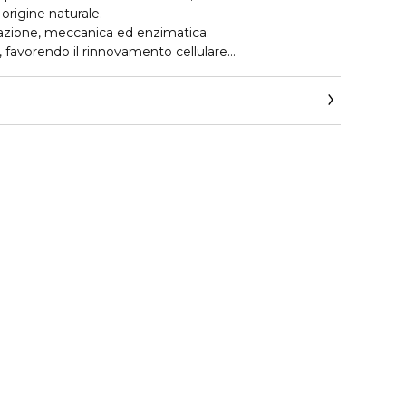
 origine naturale.
liazione, meccanica ed enzimatica:
, favorendo il rinnovamento cellulare
i
nti neri
della pelle