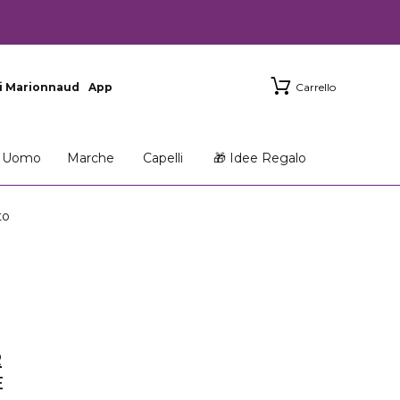
i Marionnaud
App
Carrello
Uomo
Marche
Capelli
🎁 Idee Regalo
to
R
E