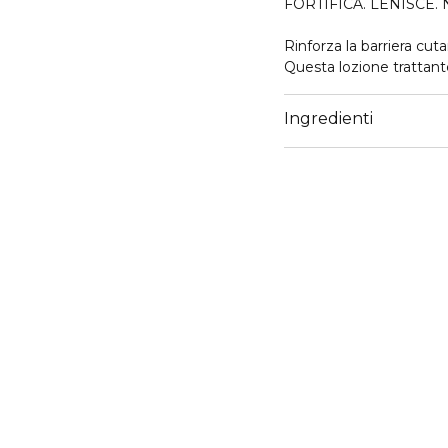
FORTIFICA. LENISCE.
Rinforza la barriera cut
Questa lozione trattant
Postbiotic 12+ che lavo
attivo. Agisce sulla barr
Ingredienti
naturale. Aiuta la pelle 
Aiuta a trattenere l’idra
pelle appare idratata e l
straordinaria radiosità.
Fortifica: la barriera del
Neutralizza: combatte i
Idrata: idratazione che d
La formula nutriente e
nutrienti essenziali che
minimizzare l’aspetto di p
splendore è rivelato.