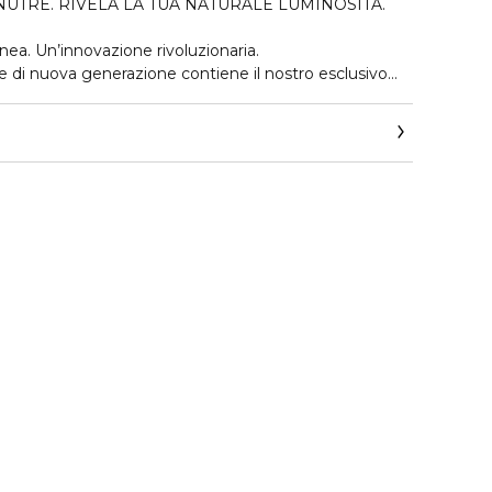
 NUTRE. RIVELA LA TUA NATURALE LUMINOSITÀ.
anea. Un’innovazione rivoluzionaria.
e di nuova generazione contiene il nostro esclusivo
ra insieme al nostro fermento di Lactobacillus bio-
iera cutanea – la sua forza innata e la sua stabilità
a resistere contro gli attacchi degli aggressori esterni.
tazione e a lenire, minimizzando l’aspetto di rossori. La
evigata, l’aspetto dei pori ridotto. Rivela una
la pelle appare rafforzata (+23%) fin dal primo utilizzo*.
stantaneamente i rossori.
ura tutto il giorno.
 dal veloce assorbimento di Micro Essence con
 idratano intensamente la pelle e aiutano a
ori e linee sottili. La pelle è lenita e il suo naturale