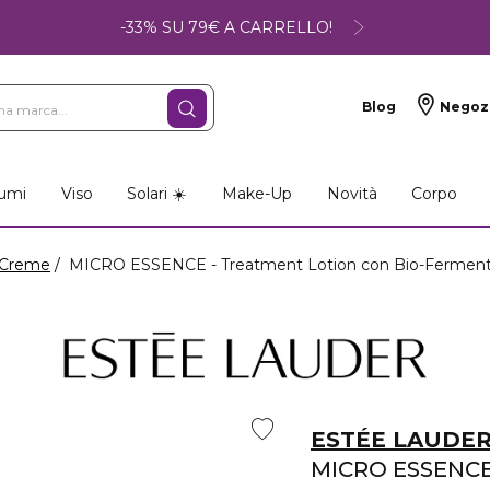
-33% SU 79€ A CARRELLO!
Blog
Negoz
umi
Viso
Solari ☀️
Make-Up
Novità
Corpo
Creme
MICRO ESSENCE - Treatment Lotion con Bio-Fermen
ESTÉE LAUDE
MICRO ESSENC