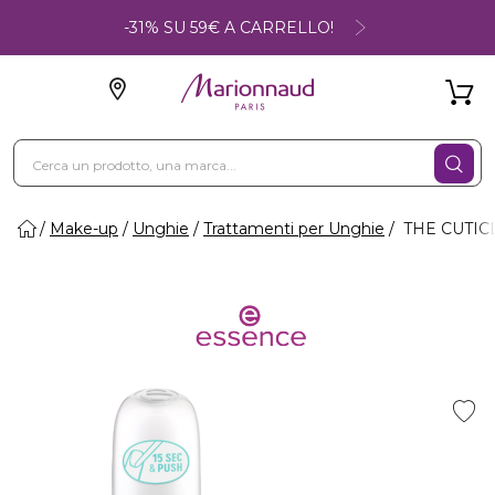
-31% SU 59€ A CARRELLO!
Make-up
Unghie
Trattamenti per Unghie
THE CUTICL