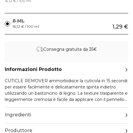
16,12 € / 100 ml
8 ML
1,29 €
16,12 € / 100 ml
Consegna gratuita da 35€
Informazioni Prodotto
CUTICLE REMOVER ammorbidisce la cuticola in 15 secondi
per essere facilmente e delicatamente spinta indietro
utilizzando un bastoncino di legno. La texture trasparente e
leggermente cremosa è facile da applicare con il pennello
integrato. In seguito, lavati le mani: la tua manicure a casa è
perfetta!
Ingredienti
Produttore