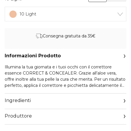
10 Light
Consegna gratuita da 35€
Informazioni Prodotto
Illumina la tua giornata e i tuoi occhi con il correttore
essence CORRECT & CONCEALER. Grazie all’aloe vera,
offre inoltre alla tua pelle la cura che merita. Per un risultato
perfetto, applica il correttore e picchietta delicatamente il
prodotto sulla pelle con il dito anulare pulito o con il
pennello per correttore o con una spugna. Puoi usarlo da
Ingredienti
solo oppure prima del correttore preferito.
Produttore
Email