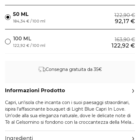
50 ML
122,90 €
92,17 €
184,34 € / 100 ml
100 ML
163,90 €
122,92 €
122,92 € / 100 ml
Consegna gratuita da 35€
Informazioni Prodotto
Capri, un'isola che incanta con i suoi paesaggi straordinari,
ispira l'affascinante bouquet di Light Blue Capri In Love.
Un'ode alla sua eleganza naturale, dove le delicate note di
Tè al Gelsomino si fondono con la croccantezza della Mela
Verde e l'intensità della Longoza. Ogni sfumatura di questa
composizione evoca la serenità e la raffinatezza dell'isola,
Ingredienti