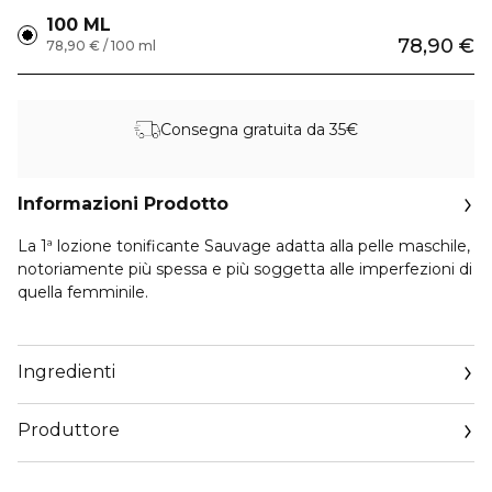
100 ML
78,90 €
78,90 € / 100 ml
Consegna gratuita da 35€
Informazioni Prodotto
La 1ª lozione tonificante Sauvage adatta alla pelle maschile,
notoriamente più spessa e più soggetta alle imperfezioni di
quella femminile.
Composta per il 98%* da ingredienti di origine naturale e
arricchita da un estratto acquoso di cactus, Sauvage La
Ingredienti
Lozione riduce visibilmente i segni di stanchezza, il colorito
spento e l’aspetto dilatato dei pori. Se applicata dopo la
Produttore
rasatura, aiuta a lenire i rossori e ridurre le sensazioni di
irritazione, regalando una sensazione di freschezza
Email
immediata, raffreddando la pelle di 2,1°C**.