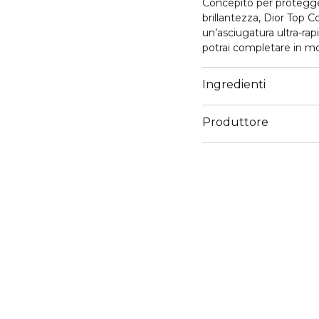
Concepito per protegge
brillantezza, Dior Top Co
un’asciugatura ultra-ra
potrai completare in mo
Dior Top Coat è fatto p
Ingredienti
Produttore
Email
https://www.dior.com/i