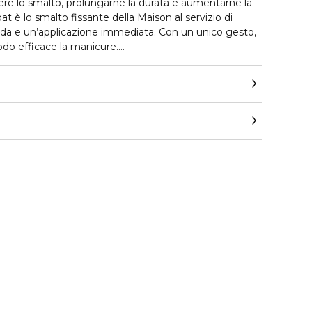
re lo smalto, prolungarne la durata e aumentarne la
at è lo smalto fissante della Maison al servizio di
pida e un’applicazione immediata. Con un unico gesto,
do efficace la manicure.
er essere applicato dopo lo smalto.
t_it/beauty/contact-parfum