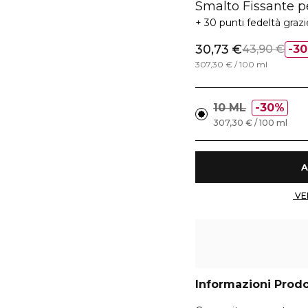
Smalto Fissante p
30 punti fedeltà
grazi
30,73 €
43,90 €
3
307,30 € / 100 ml
10 ML
30%
307,30 € / 100 ml
Informazioni Prod