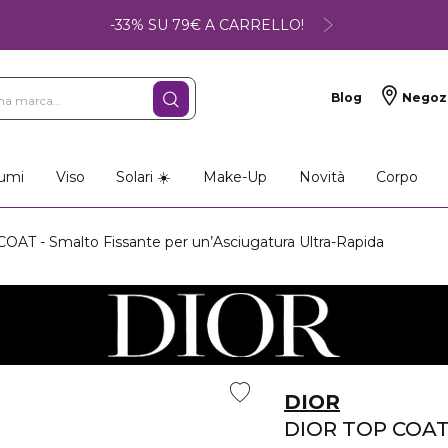
-33% SU 79€ A CARRELLO!
Blog
Negoz
umi
Viso
Solari ☀️
Make-Up
Novità
Corpo
AT - Smalto Fissante per un’Asciugatura Ultra-Rapida
DIOR
DIOR TOP COA