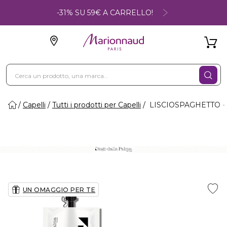
-31% SU 59€ A CARRELLO!
Capelli
Tutti i prodotti per Capelli
LISCIOSPAGHETTO - Si
UN OMAGGIO PER TE