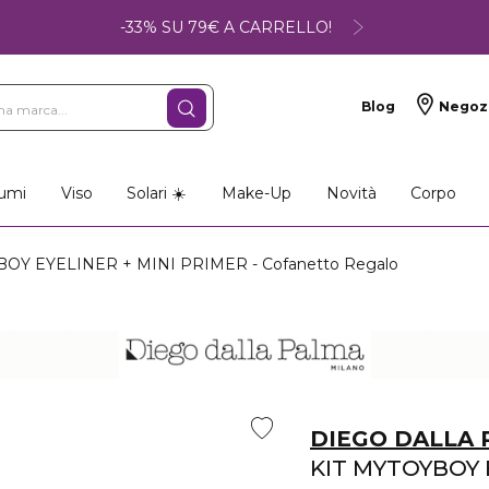
-33% SU 79€ A CARRELLO!
Blog
Negoz
umi
Viso
Solari ☀️
Make-Up
Novità
Corpo
OY EYELINER + MINI PRIMER - Cofanetto Regalo
DIEGO DALLA
KIT MYTOYBOY 