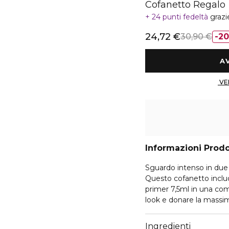
Cofanetto Regalo
24 punti fedeltà
grazi
24,72 €
30,90 €
2
Informazioni Prod
Sguardo intenso in due 
Questo cofanetto incl
primer 7,5ml in una com
look e donare la massim
Una sola passata di MyP
Ingredienti