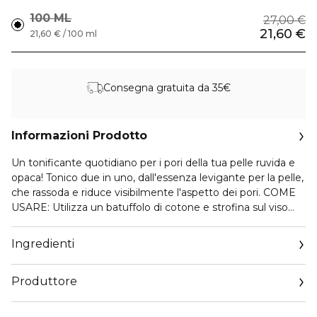
100 ML
27,00 €
21,60 €
21,60 € / 100 ml
Consegna gratuita da 35€
Informazioni Prodotto
Un tonificante quotidiano per i pori della tua pelle ruvida e
opaca! Tonico due in uno, dall'essenza levigante per la pelle,
che rassoda e riduce visibilmente l'aspetto dei pori. COME
USARE: Utilizza un batuffolo di cotone e strofina sul viso
evitando il contorno labbra e occhi. Usalo subito dopo la
pulizia del viso. /Maschera in fogli tonificanti/ [Routine serale
Ingredienti
per la cura della pelle]Imbevere i dischetti di cotone e usarli
come maschera tonica per 5-10 minuti, soprattutto nei
Produttore
punti in cui i pori sono più grandi e quando si avverte un
eccesso di sebo sul viso.
Email