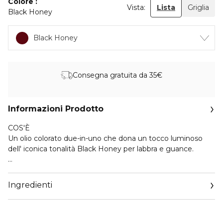
Colore
Vista:
Lista
Griglia
Black Honey
Black Honey
Consegna gratuita da 35€
Informazioni Prodotto
COS'È
Un olio colorato due-in-uno che dona un tocco luminoso
dell' iconica tonalità Black Honey per labbra e guance.
DETTAGLI
L'iconica tonalità Black Honey è ora disponibile come olio
Ingredienti
multiuso per labbra e guance.
Aiuta a nutrire le labbra grazie a una miscela di oli nutrienti:
olio di cartamo, olio di jojoba, olio d'oliva, olio di semi di
girasole e olio di ricino.