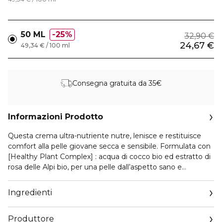
50 ML
25%
32,90 €
24,67 €
49,34 € / 100 ml
Consegna gratuita da 35€
Informazioni Prodotto
Questa crema ultra-nutriente nutre, lenisce e restituisce
comfort alla pelle giovane secca e sensibile. Formulata con
[Healthy Plant Complex] : acqua di cocco bio ed estratto di
rosa delle Alpi bio, per una pelle dall’aspetto sano e
luminoso. Arricchita con burro di karité bio, per una pelle
avvolta dal comfort.
Ingredienti
Texture in crema vellutata, come una nuvola che avvolge di
morbidezza la pelle.
Produttore