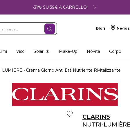
-31% SU 59€ A CARRELLO!
Blog
Negoz
umi
Viso
Solari ☀️
Make-Up
Novità
Corpo
LUMIERE - Crema Giorno Anti Età Nutriente Rivitalizzante
CLARINS
NUTRI-LUMIÈR