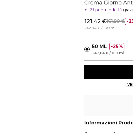
Crema Giorno Anti
121 punti fedeltà
graz
121,42 €
161,90 €
2
242,84 € / 100 ml
50 ML
25%
242,84 € / 100 ml
Informazioni Prod