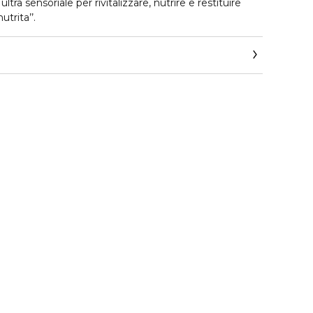
tra sensoriale per rivitalizzare, nutrire e restituire
utrita’’.
ervizio-consumatori