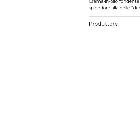
Crema-in-olio fondente ul
splendore alla pelle ‘‘den
Produttore
Email
https://www.clarins.it/s