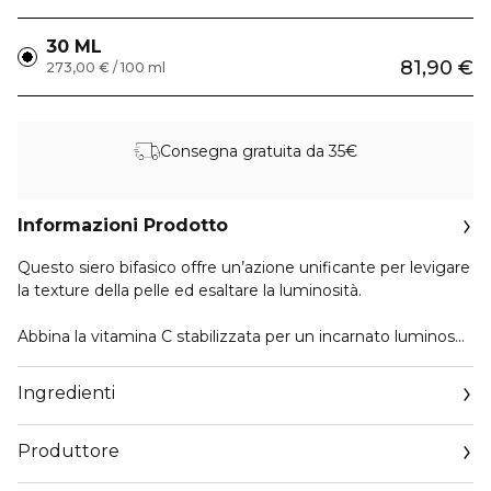
30 ML
81,90 €
273,00 € / 100 ml
Consegna gratuita da 35€
Informazioni Prodotto
Questo siero bifasico offre un’azione unificante per levigare
la texture della pelle ed esaltare la luminosità.
Abbina la vitamina C stabilizzata per un incarnato luminoso
e uniforme, all’acido glicolico (AHA) per una pelle affinata e
radiosa. L’estratto di semi di acerola (pianta bio) contribuisce
Ingredienti
a conferire a questo duo la sua azione energizzante e aiuta
ad ottenere una pelle radiosa a lungo termine.
Produttore
La pelle rimane idratata per 24 ore*.