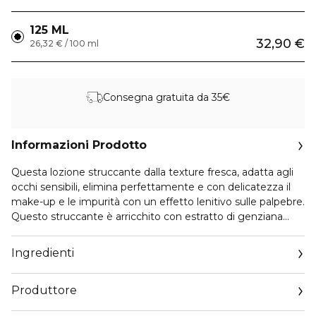
125 ML
32,90 €
26,32 € / 100 ml
Consegna gratuita da 35€
Informazioni Prodotto
Questa lozione struccante dalla texture fresca, adatta agli
occhi sensibili, elimina perfettamente e con delicatezza il
make-up e le impurità con un effetto lenitivo sulle palpebre.
Questo struccante è arricchito con estratto di genziana
maggiore delle Alpi bio raccolta nel cuore del Domaine
Clarins e con estratto di fiordaliso per lenire la pelle del
Ingredienti
contorno occhi. Ideale per la pelle fragile del contorno
occhi.
Produttore
Il suo punto di forza: è arricchito con pantenolo, noto per la
sua capacità di contribuire a proteggere le ciglia.