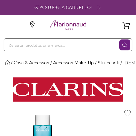
-31% SU 59€ A CARRELLO!
Casa & Accessori
Accessori Make-Up
Struccanti
DEMA