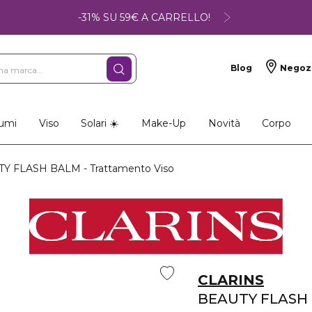
-31% SU 59€ A CARRELLO!
Blog
Negoz
umi
Viso
Solari ☀️
Make-Up
Novità
Corpo
Y FLASH BALM - Trattamento Viso
CLARINS
BEAUTY FLASH