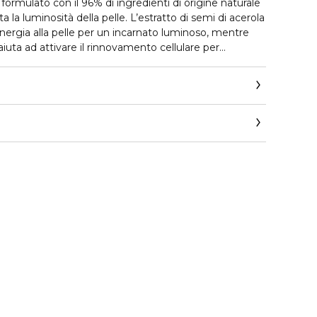
ormulato con il 96% di ingredienti di origine naturale
a la luminosità della pelle. L’estratto di semi di acerola
nergia alla pelle per un incarnato luminoso, mentre
a aiuta ad attivare il rinnovamento cellulare per
le aspetto radioso. È inoltre arricchito con polisaccaridi
zione tonificante per rassodare e levigare
 che appaiono riposati e più distesi. I segni della
ono ridotti. Utilizzare da solo come trattamento
orno abituale, mescolato con il fondotinta liquido
a.
ervizio-consumatori