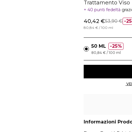
Trattamento Viso
40 punti fedeltà
graz
40,42 €
53,90 €
2
80,84 € / 100 ml
50 ML
25%
80,84 € / 100 ml
Informazioni Prod