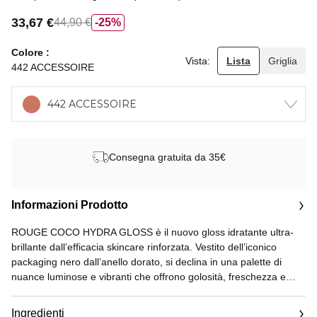
33,67 €
44,90 €
25%
Colore
Vista:
Lista
Griglia
442 ACCESSOIRE
442 ACCESSOIRE
Consegna gratuita da 35€
Informazioni Prodotto
ROUGE COCO HYDRA GLOSS è il nuovo gloss idratante ultra-
brillante dall’efficacia skincare rinforzata. Vestito dell’iconico
packaging nero dall’anello dorato, si declina in una palette di
nuance luminose e vibranti che offrono golosità, freschezza e
morbidezza, per illuminare le labbra di una radiosità senza
precedenti.
Ingredienti