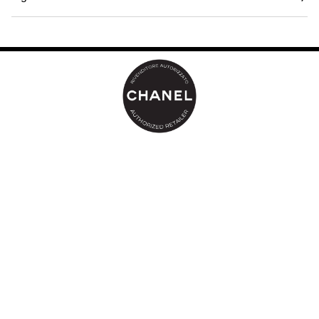
La brillantezza effetto specchio a lunga tenuta sublima le labbra
in una sola applicazione: la luce si diffonde all’istante grazie a un
effetto ultra-brillante e rivela nuance dalla luminosità abbagliante.
La consistenza che non appiccica offre un confort immediato e
duraturo e si applica senza pensieri.
Composta all’85%* da una base idratante, la formula è arricchita
con ceramidi di camelia, ottenute dalla Ricerca CHANEL, e dal
complesso idropeptidico, per labbra idratate fino a 24 ore**. Le
labbra sono levigate e rimpolpate, visibilmente più luminose
giorno dopo giorno.
* Percentuale di formula che può essere considerata una base
idratante. La percentuale esclude pigmenti perlescenti, pigmenti
e profumi.
** Test strumentale realizzato su un campione di 15 donne.
Il nuovo ROUGE COCO HYDRA GLOSS si declina in una palette
di nuance inedite per le labbra: tinte nude senza tempo o dagli
audaci riflessi vibranti, ognuna di esse si distingue per una
freschezza tonificante, una radiosità gourmand o sfumature
baciate dal sole.