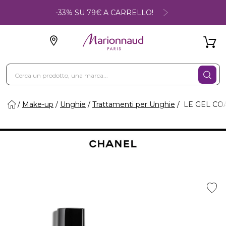
-33% SU 79€ A CARRELLO!
Make-up
Unghie
Trattamenti per Unghie
LE GEL COAT