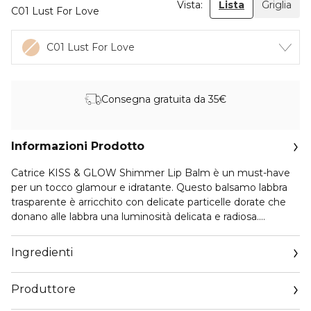
Vista:
Lista
Griglia
C01 Lust For Love
C01 Lust For Love
Consegna gratuita da 35€
Informazioni Prodotto
Catrice KISS & GLOW Shimmer Lip Balm è un must-have
per un tocco glamour e idratante. Questo balsamo labbra
trasparente è arricchito con delicate particelle dorate che
donano alle labbra una luminosità delicata e radiosa.
Perfetto per aggiungere un tocco di brillantezza al colore
naturale delle labbra, questo balsamo mantiene le labbra
Ingredienti
morbide e idratate per tutto il giorno. Confezionato in
un’accattivante packaging a forma di labbra, questo
Produttore
balsamo è tanto divertente e stiloso quanto funzionale,
diventando l’accessorio perfetto da aggiungere in ogni