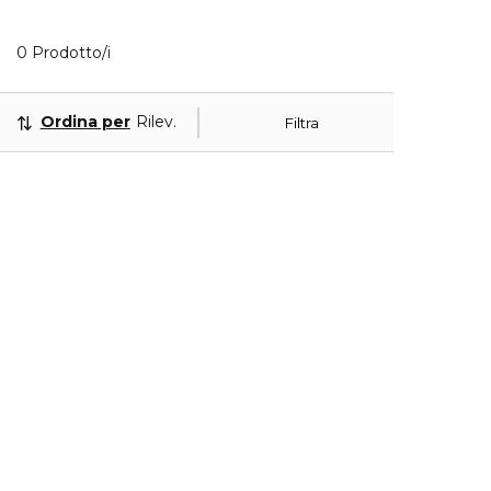
0 Prodotti visualizzati
0 Prodotto/i
Ordina per
Rilevanza
Filtra