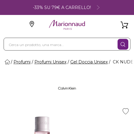
-33% SU 79€ A CARRELLO!
Profumi
Profumi Unisex
Gel Doccia Unisex
CK NUDE V