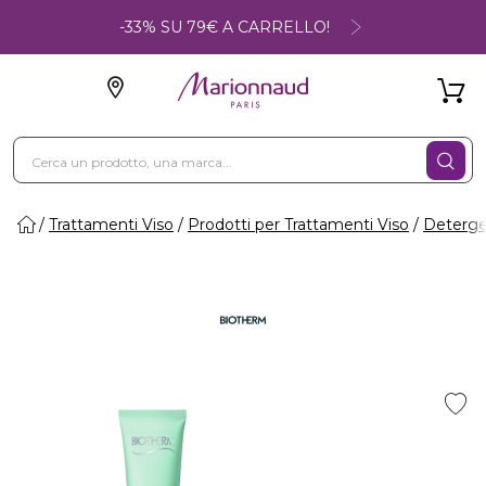
-33% SU 79€ A CARRELLO!
Trattamenti Viso
Prodotti per Trattamenti Viso
Deterge