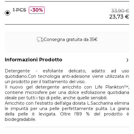
1 PCS
30%
33,90 €
23,73 €
Consegna gratuita da 35€
Informazioni Prodotto
Detergente - esfoliante delicato, adatto ad uso
quotidiano.Con tecnologia anti-adesione viene utilizzata in
un prodotto per il trattamento del viso.
Il nuovo gel detergente arricchito con Life Plankton™,
contiene microsfere per una dolce esfoliazione quotidiana
ideale per tutti i tipi di pelle, anche quelle sensibili.
Arricchito con l'estratto dell'alga dorata L.Saccharina elimina
le impurità per una pelle perfettamente pulita. La grana
della pelle è levigata. Oltre l’89 % del prodotto è
biodegradabile.