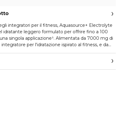
otto
atori per il fitness, Aquasource+ Electrolyte
idratante leggero formulato per offrire fino a 100
 una singola applicazione¹. Alimentata da 7000 mg di
mo integratore per l'idratazione ispirato al fitness, e da
esta formula aiuta a riempire visibilmente le linee
e supporta le riserve di idratazione della pelle nel
ssendo 1.000 volte più piccoli dell'Acido Ialuronico,
 senza siliconi, viene rapidamente assorbita e doni una
uminosa. Studi clinici e sui consumatori mostrano
lla texture della pelle, nella sua pienezza e
di 100H fin dal primo utilizzo.¹
 soggetti. ²Valutazione clinica su 40 soggetti.