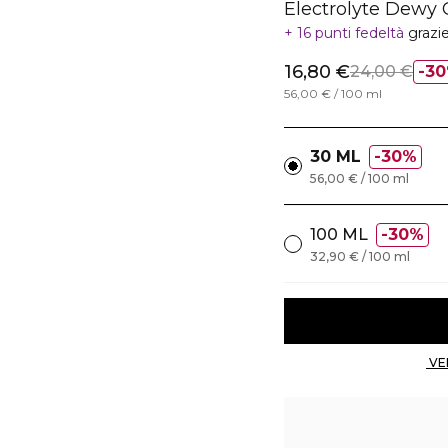
Electrolyte Dewy 
16 punti fedeltà
grazi
16,80 €
24,00 €
3
56,00 € / 100 ml
30 ML
30%
56,00 € / 100 ml
100 ML
30%
32,90 € / 100 ml