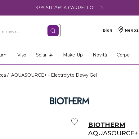
-33% SU 79€ A CARRELLO!
Blog
Negoz
so
Make-up
Profumi
umi
Viso
Solari ☀️
Make-Up
Novità
Corpo
cca
AQUASOURCE+ - Electrolyte Dewy Gel
BIOTHERM
AQUASOURCE+