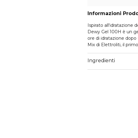
Informazioni Prod
Ispirato all'idratazione degli integr
Dewy Gel 100H è un gel 
ore di idratazione dopo
Mix di Elettroliti, il pri
1000 mg di Hyalu B3, qu
sottili in appena 1 ora² 
Ingredienti
tempo. Gli Elettroliti, e
fanno sì che la formula,
pelle immediatamente l
miglioramenti visibili ne
un'idratazione duratura 
¹Test strumentale su 24