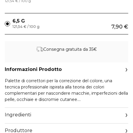
121,54 € / 100 g
6,5 G
7,90 €
121,54 € / 100 g
Consegna gratuita da 35€
Informazioni Prodotto
Palette di correttori per la correzione del colore, una
tecnica professionale ispirata alla teoria dei colori
complementari per nascondere macchie, imperfezioni della
pelle, occhiaie e discromie cutanee.
Ogni colore corrisponde a una soluzione specifica per ogni
problema di carnagione. La sua consistenza è cremosa,
Ingredienti
liscia e facile da stendere.
Produttore