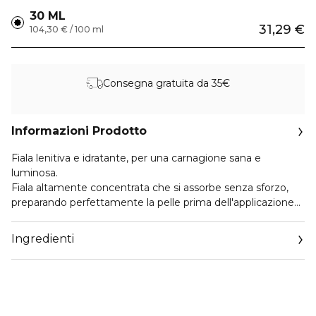
30 ML
31,29 €
104,30 € / 100 ml
Consegna gratuita da 35€
Informazioni Prodotto
Fiala lenitiva e idratante, per una carnagione sana e
luminosa.
Fiala altamente concentrata che si assorbe senza sforzo,
preparando perfettamente la pelle prima dell'applicazione
del trucco per un aspetto luminoso e cristallino. Riduce la
produzione di sebo, oltre ad essere non comedogenico.
Ingredienti
Lenisce la pelle irritata grazie all'alta concentrazione di
estratto di foglia di cuore. Il pantenolo, l’acido ialuronico e la
betaina forniscono un potente effetto idratante profondo.
L’uso regolare riduce il rossore causato da agenti esterni.
Idratazione di lunga durata con una texture leggera. Adatta