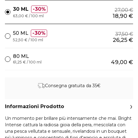
30 ML
30%
27,00 €
18,90 €
63,00 € / 100 ml
50 ML
30%
37,50 €
26,25 €
52,50 € / 100 ml
80 ML
49,00 €
61,25 € / 100 ml
Consegna gratuita da 35€
Informazioni Prodotto
Un momento per brillare più intensamente che mai. Bright
Intense cattura la radiosa gioia della pera, mescolata con
una pesca vellutata e sensuale, rivelandosi in un bouquet
più luminoso e concentrato di fiori d'arancio e assoluta di