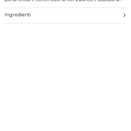
gelsomino. Questa fragranza mozzafiato prende la sua
piena profondità con toni cipriati e terrosi di patchouli e
Ingredienti
legno di cedro. Una base riscaldata da note di fava tonka e
dolce pralina, con un ultimo rilascio luminoso di sensuali
muschi