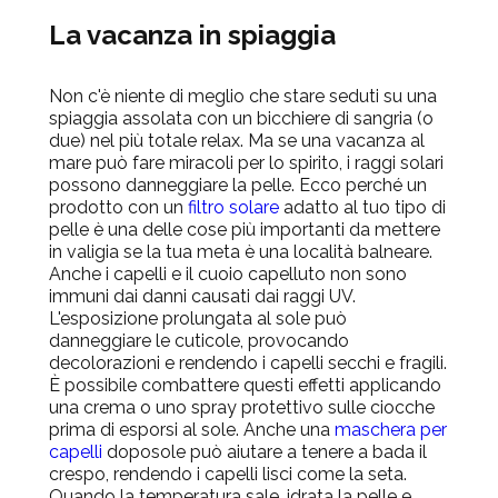
La vacanza in spiaggia
Non c'è niente di meglio che stare seduti su una
spiaggia assolata con un bicchiere di sangria (o
due) nel più totale relax. Ma se una vacanza al
mare può fare miracoli per lo spirito, i raggi solari
possono danneggiare la pelle. Ecco perché un
prodotto con un
filtro solare
adatto al tuo tipo di
pelle è una delle cose più importanti da mettere
in valigia se la tua meta è una località balneare.
Anche i capelli e il cuoio capelluto non sono
immuni dai danni causati dai raggi UV.
L'esposizione prolungata al sole può
danneggiare le cuticole, provocando
decolorazioni e rendendo i capelli secchi e fragili.
È possibile combattere questi effetti applicando
una crema o uno spray protettivo sulle ciocche
prima di esporsi al sole. Anche una
maschera per
capelli
doposole può aiutare a tenere a bada il
crespo, rendendo i capelli lisci come la seta.
Quando la temperatura sale, idrata la pelle e