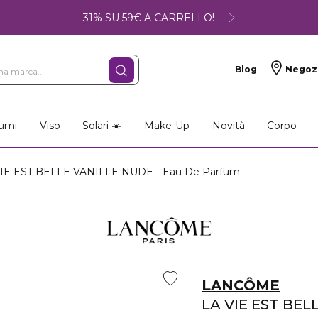
-31% SU 59€ A CARRELLO!
Blog
Negoz
umi
Viso
Solari ☀️
Make-Up
Novità
Corpo
IE EST BELLE VANILLE NUDE - Eau De Parfum
LANCÔME
LA VIE EST BEL