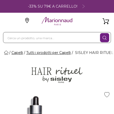
-33% SU 79€ A CARRELLO!
Capelli
Tutti i prodotti per Capelli
SISLEY HAIR RITUEL - 