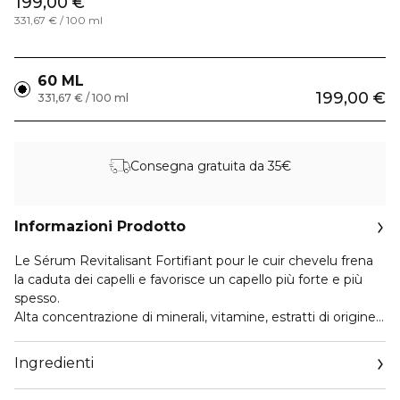
199,00 €
331,67 € / 100 ml
60 ML
199,00 €
331,67 € / 100 ml
Consegna gratuita da 35€
Informazioni Prodotto
Le Sérum Revitalisant Fortifiant pour le cuir chevelu frena
la caduta dei capelli e favorisce un capello più forte e più
spesso.
Alta concentrazione di minerali, vitamine, estratti di origine
vegetale e proteine, il siero fortificante dinamizza il bulbo
pilifero per migliorare l’ancoraggio dei capelli, renderli più
Ingredienti
resistenti e proteggere il loro colore naturale.
Profumo fresco concepito per completare l’efficacia degli