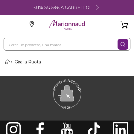
-31% SU 59€ A CARRELLO!
Gira la Ruota