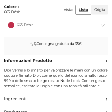
Colore
Vista:
Lista
Griglia
663 Désir
663 Désir
Consegna gratuita da 35€
Informazioni Prodotto
Dior Vernis è lo smalto per valorizzare le mani con un colore
couture firmato Dior, come quello dell’iconico smalto rosso
999 o dello smalto beige rosato Nude Look. Con un gesto
semplice, esaltate le unghie con una tonalità brillante e
dalla tenuta effetto gel, sinonimo di un risultato omogeneo.
Ingredienti
Declinato in una palette cromatica ispirata alle collezioni
della Maison, Dior Vernis è infuso di estratti di peonia e