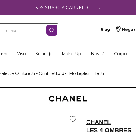
-31% SU 59€ A CARRELLO!
Blog
Negoz
umi
Viso
Solari ☀️
Make-Up
Novità
Corpo
ette Ombretti - Ombretto dai Molteplici Effetti
CHANEL
LES 4 OMBRES