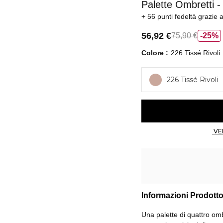
Palette Ombretti - 
56 punti fedeltà
grazie 
56,92 €
75,90 €
25%
Colore
226 Tissé Rivoli
226 Tissé Rivoli
Informazioni Prodott
Una palette di quattro omb