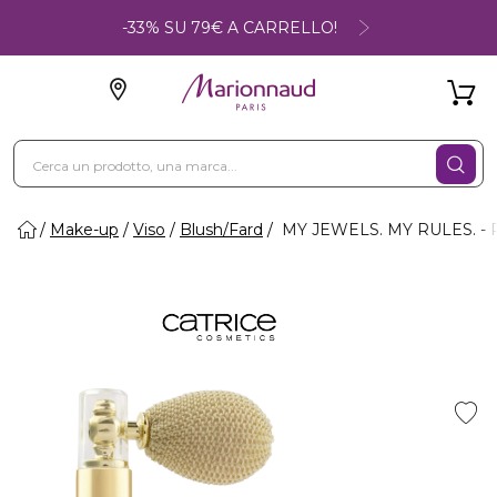
-33% SU 79€ A CARRELLO!
Make-up
Viso
Blush/Fard
MY JEWELS. MY RULES. - Po